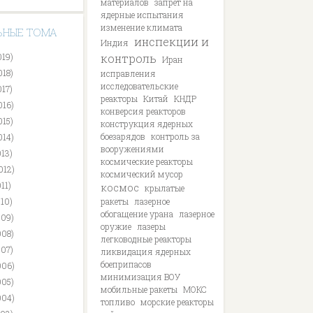
материалов
запрет на
ядерные испытания
изменение климата
ЬНЫЕ ТОМА
инспекции и
Индия
019)
контроль
Иран
018)
исправления
исследовательские
017)
реакторы
Китай
КНДР
016)
конверсия реакторов
015)
конструкция ядерных
боезарядов
контроль за
014)
вооружениями
013)
космические реакторы
012)
космический мусор
11)
космос
крылатые
010)
ракеты
лазерное
обогащение урана
лазерное
009)
оружие
лазеры
008)
легководные реакторы
007)
ликвидация ядерных
боеприпасов
006)
минимизация ВОУ
005)
мобильные ракеты
МОКС
004)
топливо
морские реакторы