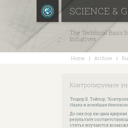
SCIENCE & 
The Technical Basis 
Initiatives
Home
Archive
Ru
Контролируемое ун
Теодор Б. Тэйлор, "Контро
Наука и всеобщая безопасн
До сих пор ни одна ядерна
результате соответствующ
статье изучаются возмож