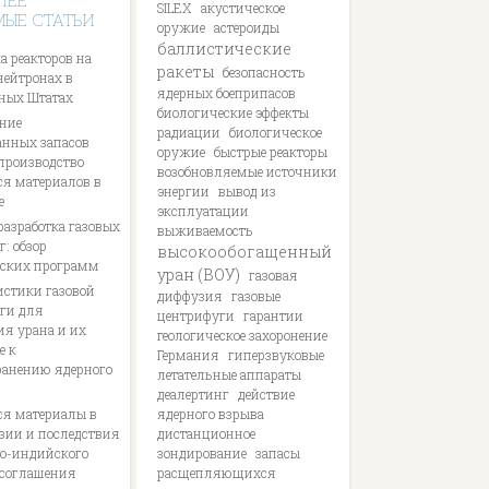
ЛЕЕ
SILEX
акустическое
МЫЕ СТАТЬИ
оружие
астероиды
баллистические
а реакторов на
ракеты
безопасность
нейтронах в
ядерных боеприпасов
ных Штатах
биологические эффекты
ние
радиации
биологическое
анных запасов
оружие
быстрые реакторы
 производство
возобновляемые источники
я материалов в
энергии
вывод из
е
эксплуатации
разработка газовых
выживаемость
: обзор
высокообогащенный
ских программ
уран (ВОУ)
газовая
истики газовой
диффузия
газовые
ги для
центрифуги
гарантии
ия урана и их
геологическое захоронение
е к
Германия
гиперзвуковые
ранению ядерного
летательные аппараты
деалертинг
действие
я материалы в
ядерного взрыва
ии и последствия
дистанционное
о-индийского
зондирование
запасы
 соглашения
расщепляющихся