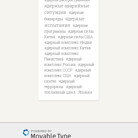
ядерные аварийные
ситуации
ядерные
ядерные
боезаряды
испытания
ядерные
программы
ядерные силы
Китая
ядерные силы США
ядерный комплекс Индии
ядерный комплекс Китая
ядерный комплекс
Пакистана
ядерный
комплекс России
ядерный
комплекс СССР
ядерный
комплекс США
ядерный
синтез
ядерный
терроризм
ядерный
топливный цикл
Япония