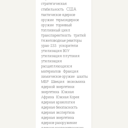
стратегическая
США
стабильность
тактическое ядерное
оружие
термоядерное
оружие
ториевый
топливный цикл
транспарентность
тритий
тяжеловодные реакторы
уран-233
ускорители
утилизация ВОУ
утилизация плутония
утилизация
расщепляющихся
материалов
Франция
химическое оружие
шахты
МБР
Швеция
экономика
ядерной энергетики
энергетика
Южная
Африка
Южная Корея
ядерная археология
ядерная безопасность
ядерная экспертиза
ядерная энергетика
ядерное разоружение
ядерное распространение