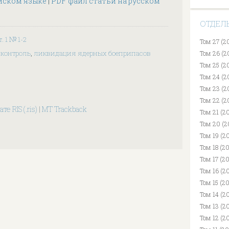
йском языке
|
PDF файл статьи на русском
ОТДЕЛ
т. 1 № 1-2
Том 27 (2
 контроль
,
ликвидация ядерных боеприпасов
Том 26 (2
Том 25 (2
Том 24 (2
Том 23 (2
Том 22 (2
те RIS (.ris)
|
MT Trackback
Том 21 (2
Том 20 (2
Том 19 (20
Том 18 (2
Том 17 (2
Том 16 (2
Том 15 (2
Том 14 (2
Том 13 (2
Том 12 (2