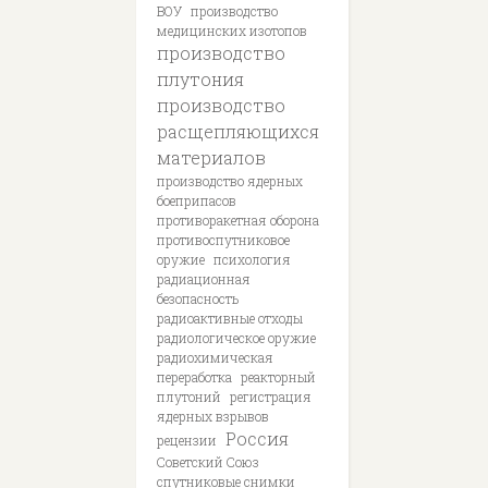
ВОУ
производство
медицинских изотопов
производство
плутония
производство
расщепляющихся
материалов
производство ядерных
боеприпасов
противоракетная оборона
противоспутниковое
оружие
психология
радиационная
безопасность
радиоактивные отходы
радиологическое оружие
радиохимическая
переработка
реакторный
плутоний
регистрация
ядерных взрывов
Россия
рецензии
Советский Союз
спутниковые снимки