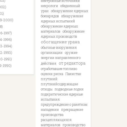
003)
нейтронные источники
некрологи
обедненный
002)
уран
обнаружение ядерных
01)
боезарядов
обнаружение
99-2000)
ядерных испытаний
обнаружение ядерных
8)
материалов
обнаружение
96-1997)
ядерных производств
94-1996)
обогащение урана
93-1994)
обычные вооружения
92-1993)
организации
оружие
энергии направленного
90-1991)
от редактора
действия
89-1990)
отработавшее топливо
оценки риска
Пакистан
плутоний
плутонийсодержащие
отходы
подводные лодки
подкритические ядерные
испытания
предупреждение о ракетном
нападении
прекращение
производства
расщепляющихся
материалов
производство