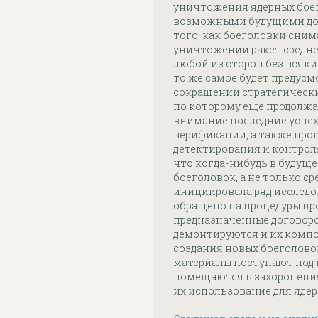
уничтожения ядерных боег
возможными будущими дог
того, как боеголовки сним
уничтожении ракет средне
любой из сторон без всяки
то же самое будет предусм
сокращении стратегических
по которому еще продолжаю
внимание последние успех
верификации, а также про
детектирования и контроля
что когда-нибудь в будущ
боеголовок, а не только с
инициировала ряд исследо
обращено на процедуры про
предназначенные договор
демонтируются и их комп
создания новых боеголово
материалы поступают под 
помещаются в захоронения
их использование для яде