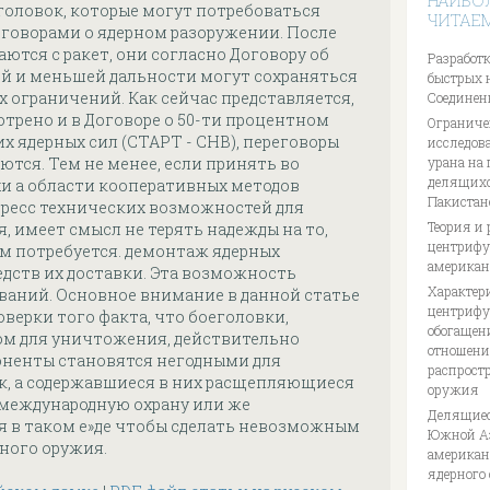
НАИБО
оловок, которые могут потребоваться
ЧИТАЕ
оворами о ядерном разоружении. После
аются с ракет, они согласно Договору об
Разработк
й и меньшей дальности могут сохраняться
быстрых 
х ограничений. Как сейчас представляется,
Соединен
отрено и в Договоре о 50-ти процентном
Ограниче
 ядерных сил (СТАРТ - СНВ), переговоры
исследов
тся. Тем не менее, если принять во
урана на
делящихс
и а области кооперативных методов
Пакистан
гресс технических возможностей для
Теория и 
, имеет смысл не терять надежды на то,
центрифуг
ем потребуется. демонтаж ядерных
американ
редств их доставки. Эта возможность
Характер
ваний. Основное внимание в данной статье
центрифу
верки того факта, что боеголовки,
обогащен
ом для уничтожения, действительно
отношени
оненты становятся негодными для
распрост
к, а содержавшиеся в них расщепляющиеся
оружия
международную охрану или же
Делящиес
 в таком е»де чтобы сделать невозможным
Южной Аз
рного оружия.
американ
ядерного