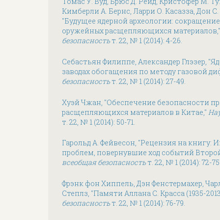
Томас У. Вуд, Брюс Д. Рейд, Кристофер М. 
Кимберли А. Бернс, Ларри О. Касазза, Дон С.
"Будущее ядерной археологии: сокращение
оружейных расщепляющихся материалов,
безопасность
т. 22, № 1 (2014): 4-26.
Себастьян Филиппе, Александер Глэзер, "Я
заводах обогащения по методу газовой ди
безопасность
т. 22, № 1 (2014): 27-49.
Хуэй Чжан, "Обеспечение безопасности п
расщепляющихся материалов в Китае,"
Нау
т. 22, № 1 (2014): 50-71.
Гарольд А. Фейвесон, "Рецензия на книгу:
проблем, повернувшие ход событий Второ
всеобщая безопасность
т. 22, № 1 (2014): 72-75
Фрэнк фон Хиппель, Дэн Фенстермахер, Ча
Степлз, "Памяти Аллана С. Красса (1935-2013
безопасность
т. 22, № 1 (2014): 76-79.