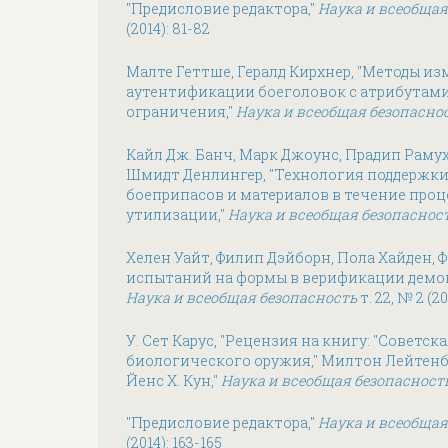
"Предисловие редактора,"
Наука и всеобщая
(2014): 81-82
Малте Геттше, Гералд Кирхнер, "Методы из
аутентификации боеголовок с атрибутами
ограничения,"
Наука и всеобщая безопасно
Кайл Дж. Банч, Марк Джоунс, Прадип Раму
Шмидт Денлингер, "Технология поддержки
боеприпасов и материалов в течение про
утилизации,"
Наука и всеобщая безопаснос
Хелен Уайт, Филип Дэйборн, Пола Хайден,
испытаний на формы в верификации демон
Наука и всеобщая безопасность
т. 22, № 2 (20
У. Сет Карус, "Рецензия на книгу: "Советс
биологического оружия," Милтон Лейтенбе
Йенс Х. Кун,"
Наука и всеобщая безопасност
"Предисловие редактора,"
Наука и всеобщая
(2014): 163-165