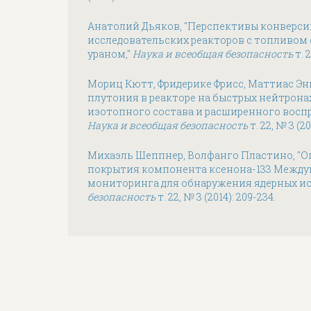
Анатолий Дьяков, "Перспективы конверси
исследовательских реакторов с топливо
ураном,"
Наука и всеобщая безопасность
т. 2
Мориц Кютт, Фридерике Фрисс, Маттиас Эн
плутония в реакторе на быстрых нейтрона
изотопного состава и расширенного воспр
Наука и всеобщая безопасность
т. 22, № 3 (20
Михаэль Шеппнер, Волфанго Пластино, "О
покрытия компонента ксенона-133 Между
мониторинга для обнаружения ядерных и
безопасность
т. 22, № 3 (2014): 209-234.