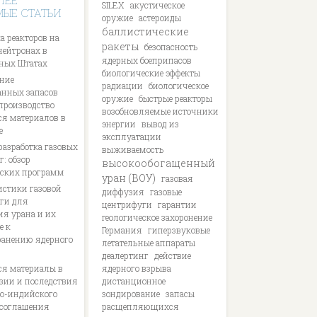
ЛЕЕ
SILEX
акустическое
МЫЕ СТАТЬИ
оружие
астероиды
баллистические
а реакторов на
ракеты
безопасность
нейтронах в
ядерных боеприпасов
ных Штатах
биологические эффекты
ние
радиации
биологическое
анных запасов
оружие
быстрые реакторы
 производство
возобновляемые источники
я материалов в
энергии
вывод из
е
эксплуатации
разработка газовых
выживаемость
: обзор
высокообогащенный
ских программ
уран (ВОУ)
газовая
истики газовой
диффузия
газовые
ги для
центрифуги
гарантии
ия урана и их
геологическое захоронение
е к
Германия
гиперзвуковые
ранению ядерного
летательные аппараты
деалертинг
действие
я материалы в
ядерного взрыва
ии и последствия
дистанционное
о-индийского
зондирование
запасы
 соглашения
расщепляющихся