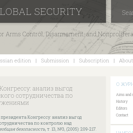
GLOBAL SECURITY
Sea
for Arms Control, Disarmament, and Nonprolifer
ssian edition
Submission
Subscription
About
О ЖУР
Конгрессу: анализ выгод
кого сотрудничества по
Aims and 
ружениями
History
Editors
Contact
 президента Конгрессу: анализ выгод
отрудничества по контролю над
сеобщая безопасность
, т. 13, №3, (2005): 209-217.