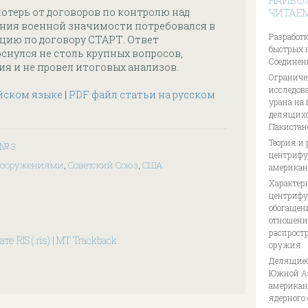
НАИБО
отерь от договоров по контролю над
ЧИТАЕ
ния военной значимости потребовался в
Разработк
юцию по договору СТАРТ. Ответ
быстрых 
снулся не столь крупных вопросов,
Соединен
я и не провел итоговых анализов.
Ограниче
исследов
йском языке
|
PDF файл статьи на русском
урана на
делящихс
Пакистан
Теория и 
3 № 3
центрифуг
 вооружениями
,
Советский Союз
,
США
американ
Характер
центрифу
обогащен
отношени
распрост
те RIS (.ris)
|
MT Trackback
оружия
Делящиес
Южной Аз
американ
ядерного