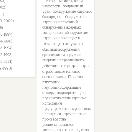
003)
нейтронные источники
некрологи
обедненный
002)
уран
обнаружение ядерных
01)
боезарядов
обнаружение
99-2000)
ядерных испытаний
обнаружение ядерных
8)
материалов
обнаружение
96-1997)
ядерных производств
94-1996)
обогащение урана
93-1994)
обычные вооружения
92-1993)
организации
оружие
энергии направленного
90-1991)
от редактора
действия
89-1990)
отработавшее топливо
оценки риска
Пакистан
плутоний
плутонийсодержащие
отходы
подводные лодки
подкритические ядерные
испытания
предупреждение о ракетном
нападении
прекращение
производства
расщепляющихся
материалов
производство