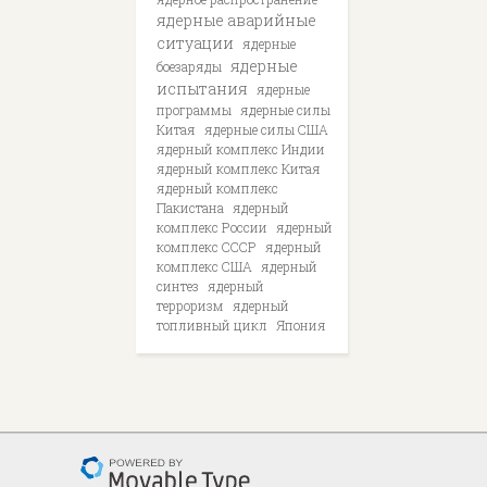
ядерные аварийные
ситуации
ядерные
ядерные
боезаряды
испытания
ядерные
программы
ядерные силы
Китая
ядерные силы США
ядерный комплекс Индии
ядерный комплекс Китая
ядерный комплекс
Пакистана
ядерный
комплекс России
ядерный
комплекс СССР
ядерный
комплекс США
ядерный
синтез
ядерный
терроризм
ядерный
топливный цикл
Япония