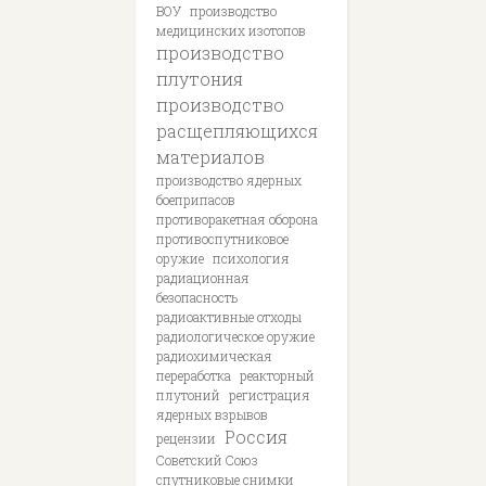
ВОУ
производство
медицинских изотопов
производство
плутония
производство
расщепляющихся
материалов
производство ядерных
боеприпасов
противоракетная оборона
противоспутниковое
оружие
психология
радиационная
безопасность
радиоактивные отходы
радиологическое оружие
радиохимическая
переработка
реакторный
плутоний
регистрация
ядерных взрывов
Россия
рецензии
Советский Союз
спутниковые снимки