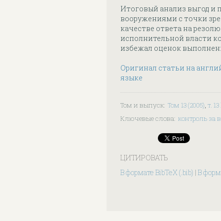
Итоговый анализ выгод и п
вооружениями с точки зре
качестве ответа на резол
исполнительной власти ко
избежал оценок выполнени
Оригинал статьи на англи
языке
Том и выпуск
:
Том 13 (2005)
,
т. 1
Ключевые слова
:
контроль за
ЦИТИРОВАТЬ
В формате BibTeX (.bib)
|
В форма