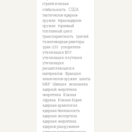
стратегическая
США
стабильность
тактическое ядерное
оружие
термоядерное
оружие
ториевый
топливный цикл
транспарентность
тритий
тяжеловодные реакторы
уран-233
ускорители
утилизация ВОУ
утилизация плутония
утилизация
расщепляющихся
материалов
Франция
химическое оружие
шахты
МБР
Швеция
экономика
ядерной энергетики
энергетика
Южная
Африка
Южная Корея
ядерная археология
ядерная безопасность
ядерная экспертиза
ядерная энергетика
ядерное разоружение
ядерное распространение