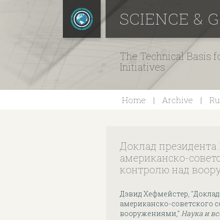
SCIENCE & 
The Technical Basis 
Initiatives
Home
Archive
Ru
Доклад президента 
американско-советс
контролю над воо
Дэвид Хефмейстер, "Доклад
американско-советского с
вооружениями,"
Наука и в