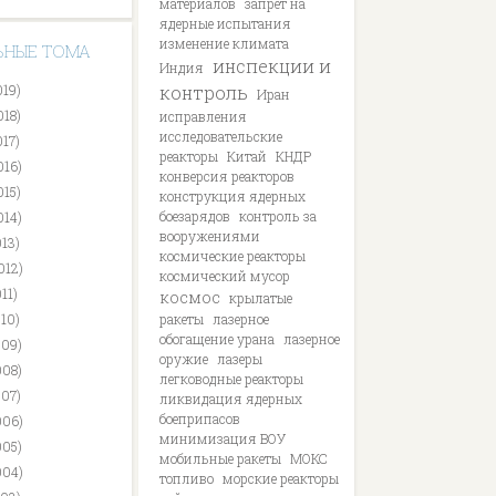
материалов
запрет на
ядерные испытания
изменение климата
ЬНЫЕ ТОМА
инспекции и
Индия
019)
контроль
Иран
018)
исправления
исследовательские
017)
реакторы
Китай
КНДР
016)
конверсия реакторов
015)
конструкция ядерных
боезарядов
контроль за
014)
вооружениями
013)
космические реакторы
012)
космический мусор
11)
космос
крылатые
010)
ракеты
лазерное
обогащение урана
лазерное
009)
оружие
лазеры
008)
легководные реакторы
007)
ликвидация ядерных
боеприпасов
006)
минимизация ВОУ
005)
мобильные ракеты
МОКС
004)
топливо
морские реакторы