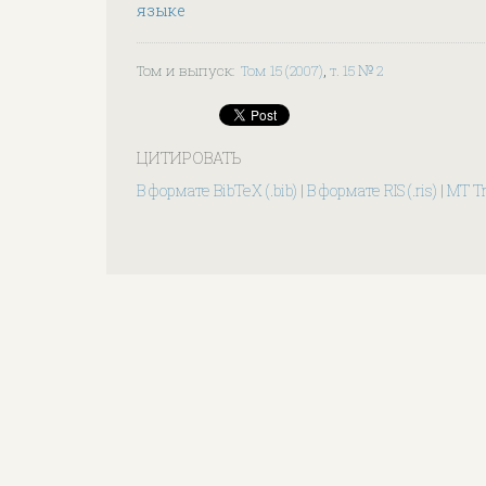
языке
Том и выпуск
:
Том 15 (2007)
,
т. 15 № 2
ЦИТИРОВАТЬ
В формате BibTeX (.bib)
|
В формате RIS (.ris)
|
MT T