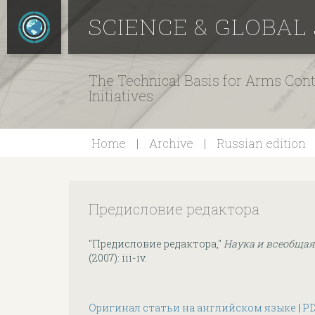
SCIENCE & GLOBAL
The Technical Basis for Arms Cont
Initiatives
Home
Archive
Russian edition
Предисловие редактора
"Предисловие редактора,"
Наука и всеобщая
(2007): iii-iv.
Оригинал статьи на английском языке
|
PD