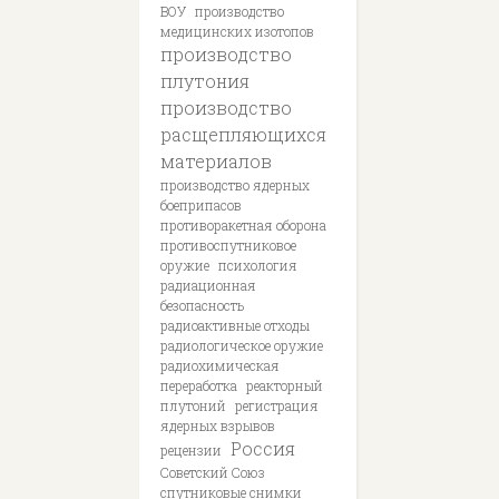
ВОУ
производство
медицинских изотопов
производство
плутония
производство
расщепляющихся
материалов
производство ядерных
боеприпасов
противоракетная оборона
противоспутниковое
оружие
психология
радиационная
безопасность
радиоактивные отходы
радиологическое оружие
радиохимическая
переработка
реакторный
плутоний
регистрация
ядерных взрывов
Россия
рецензии
Советский Союз
спутниковые снимки