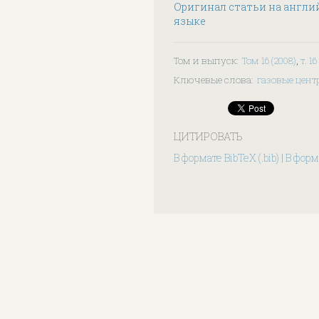
Оригинал статьи на англи
языке
Том и выпуск
:
Том 16 (2008)
,
т. 1
Ключевые слова
:
газовые цен
ЦИТИРОВАТЬ
В формате BibTeX (.bib)
|
В форма