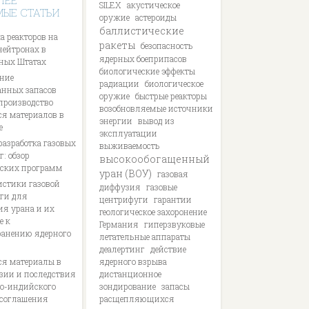
ЛЕЕ
SILEX
акустическое
МЫЕ СТАТЬИ
оружие
астероиды
баллистические
а реакторов на
ракеты
безопасность
нейтронах в
ядерных боеприпасов
ных Штатах
биологические эффекты
ние
радиации
биологическое
анных запасов
оружие
быстрые реакторы
 производство
возобновляемые источники
я материалов в
энергии
вывод из
е
эксплуатации
разработка газовых
выживаемость
: обзор
высокообогащенный
ских программ
уран (ВОУ)
газовая
истики газовой
диффузия
газовые
ги для
центрифуги
гарантии
ия урана и их
геологическое захоронение
е к
Германия
гиперзвуковые
ранению ядерного
летательные аппараты
деалертинг
действие
я материалы в
ядерного взрыва
ии и последствия
дистанционное
о-индийского
зондирование
запасы
 соглашения
расщепляющихся