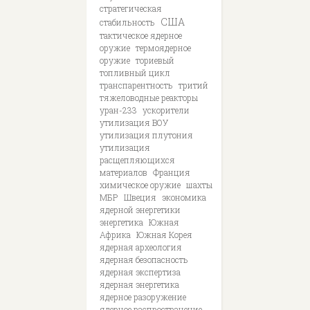
стратегическая
США
стабильность
тактическое ядерное
оружие
термоядерное
оружие
ториевый
топливный цикл
транспарентность
тритий
тяжеловодные реакторы
уран-233
ускорители
утилизация ВОУ
утилизация плутония
утилизация
расщепляющихся
материалов
Франция
химическое оружие
шахты
МБР
Швеция
экономика
ядерной энергетики
энергетика
Южная
Африка
Южная Корея
ядерная археология
ядерная безопасность
ядерная экспертиза
ядерная энергетика
ядерное разоружение
ядерное распространение