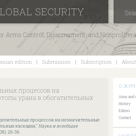
GLOBAL SECURITY
Sea
for Arms Control, Disarmament, and Nonprolifer
ssian edition
Submission
Subscription
About
О ЖУР
льных процессов на
отопы урана в обогатительных
Aims and 
History
Editors
Contact
зделительных процессов на незначительные
льных каскадах,"
Наука и всеобщая
008): 26-36.