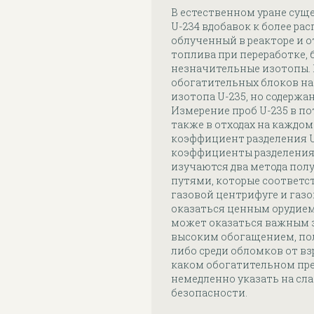
В естественном уране сущ
U-234 вдобавок к более рас
облученный в реакторе и 
топлива при переработке,
незначительные изотопы. 
обогатительных блоков на
изотопа U-235, но содержа
Измерение проб U-235 в по
также в отходах на каждо
коэффициент разделения U
коэффициенты разделения и
изучаются два метода по
путями, которые соответс
газовой центрифуге и газ
оказаться ценным орудием
может оказаться важным з
высоким обогащением, пол
либо среди обломков от вз
каком обогатительном пре
немедленно указать на сл
безопасности.