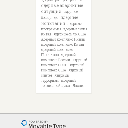
ядерные аварийные
ситуации
ядерные
ядерные
боезаряды
испытания
ядерные
программы
ядерные силы
Китая
ядерные силы США
ядерный комплекс Индии
ядерный комплекс Китая
ядерный комплекс
Пакистана
ядерный
комплекс России
ядерный
комплекс СССР
ядерный
комплекс США
ядерный
синтез
ядерный
терроризм
ядерный
топливный цикл
Япония