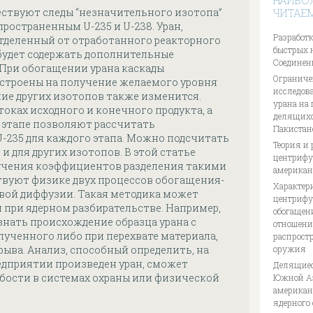
НАИБО
ествуют следы “незначительного изотопа”
ЧИТАЕ
пространенным U-235 и U-238. Уран,
Разработк
отделенный от отработанного реакторного
быстрых 
 будет содержать дополнительные
Соединен
При обогащении урана каскады
Ограниче
строены на получение желаемого уровня
исследов
ние других изотопов также изменится.
урана на
токах исходного и конечного продукта, а
делящихс
м этапе позволяют рассчитать
Пакистан
-235 для каждого этапа. Можно подсчитать
Теория и 
 для других изотопов. В этой статье
центрифуг
лучения коэффициентов разделения такими
американ
твуют физике двух процессов обогащения-
Характер
овой диффузии. Такая методика может
центрифу
 при ядерном разбирательстве. Например,
обогащен
нать происхождение образца урана с
отношени
ученного либо при перехвате материала,
распрост
рыва. Анализ, способный определить, на
оружия
дприятии произведен уран, сможет
Делящиес
абости в системах охраны или физической
Южной Аз
американ
ядерного