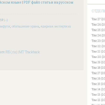
йском языке
|
PDF файл статьи на русском
ОТДЕЛ
Том 27 (2
6 № 1-2
Том 26 (2
трифуги
,
обогащение урана
,
ядерная экспертиза
Том 25 (2
Том 24 (2
Том 23 (2
Том 22 (2
Том 21 (2
те RIS (.ris)
|
MT Trackback
Том 20 (2
Том 19 (20
Том 18 (2
Том 17 (2
Том 16 (2
Том 15 (2
Том 14 (2
Том 13 (2
Том 12 (2