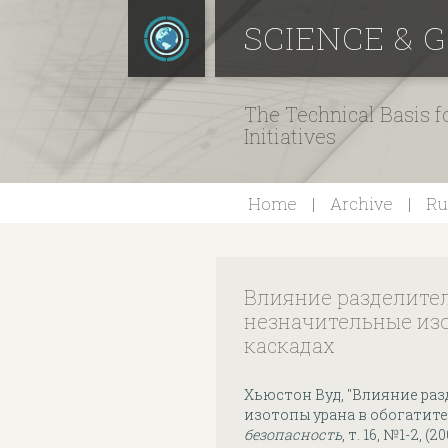
SCIENCE & 
The Technical Basis 
Initiatives
Home
Archive
Ru
Влияние разделите
незначительные из
каскадах
Хьюстон Вуд, "Влияние ра
изотопы урана в обогатите
безопасность
, т. 16, №1-2, (2