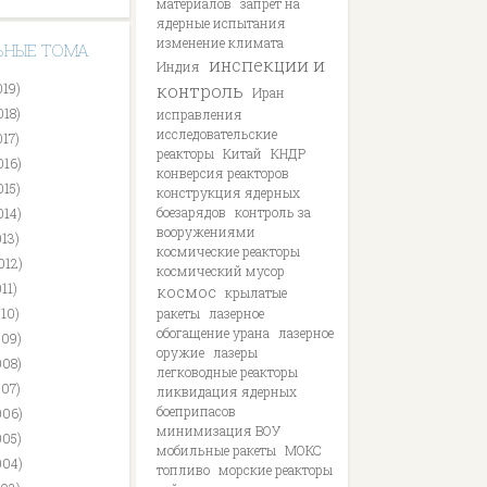
материалов
запрет на
ядерные испытания
изменение климата
ЬНЫЕ ТОМА
инспекции и
Индия
019)
контроль
Иран
018)
исправления
исследовательские
017)
реакторы
Китай
КНДР
016)
конверсия реакторов
015)
конструкция ядерных
боезарядов
контроль за
014)
вооружениями
013)
космические реакторы
012)
космический мусор
11)
космос
крылатые
010)
ракеты
лазерное
обогащение урана
лазерное
009)
оружие
лазеры
008)
легководные реакторы
007)
ликвидация ядерных
боеприпасов
006)
минимизация ВОУ
005)
мобильные ракеты
МОКС
004)
топливо
морские реакторы