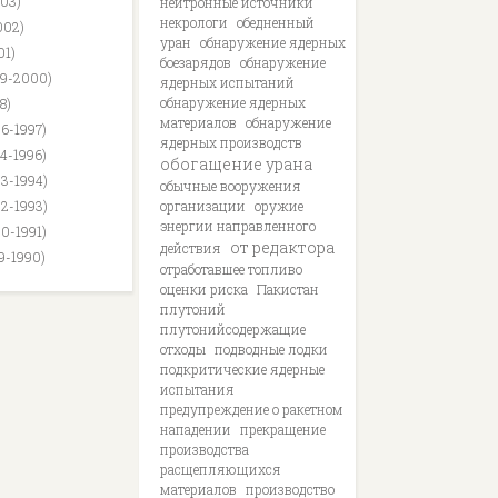
003)
нейтронные источники
некрологи
обедненный
002)
уран
обнаружение ядерных
01)
боезарядов
обнаружение
99-2000)
ядерных испытаний
обнаружение ядерных
8)
материалов
обнаружение
96-1997)
ядерных производств
94-1996)
обогащение урана
93-1994)
обычные вооружения
92-1993)
организации
оружие
энергии направленного
90-1991)
от редактора
действия
89-1990)
отработавшее топливо
оценки риска
Пакистан
плутоний
плутонийсодержащие
отходы
подводные лодки
подкритические ядерные
испытания
предупреждение о ракетном
нападении
прекращение
производства
расщепляющихся
материалов
производство