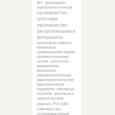
ВОУ
производство
медицинских изотопов
производство
плутония
производство
расщепляющихся
материалов
производство ядерных
боеприпасов
противоракетная оборона
противоспутниковое
оружие
психология
радиационная
безопасность
радиоактивные отходы
радиологическое оружие
радиохимическая
переработка
реакторный
плутоний
регистрация
ядерных взрывов
Россия
рецензии
Советский Союз
спутниковые снимки