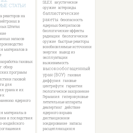
ЛЕЕ
SILEX
акустическое
МЫЕ СТАТЬИ
оружие
астероиды
баллистические
а реакторов на
ракеты
безопасность
нейтронах в
ядерных боеприпасов
ных Штатах
биологические эффекты
ние
радиации
биологическое
анных запасов
оружие
быстрые реакторы
 производство
возобновляемые источники
я материалов в
энергии
вывод из
е
эксплуатации
разработка газовых
выживаемость
: обзор
высокообогащенный
ских программ
уран (ВОУ)
газовая
истики газовой
диффузия
газовые
ги для
центрифуги
гарантии
ия урана и их
геологическое захоронение
е к
Германия
гиперзвуковые
ранению ядерного
летательные аппараты
деалертинг
действие
я материалы в
ядерного взрыва
ии и последствия
дистанционное
о-индийского
зондирование
запасы
 соглашения
расщепляющихся