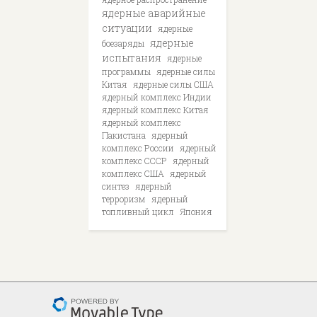
ядерные аварийные
ситуации
ядерные
ядерные
боезаряды
испытания
ядерные
программы
ядерные силы
Китая
ядерные силы США
ядерный комплекс Индии
ядерный комплекс Китая
ядерный комплекс
Пакистана
ядерный
комплекс России
ядерный
комплекс СССР
ядерный
комплекс США
ядерный
синтез
ядерный
терроризм
ядерный
топливный цикл
Япония