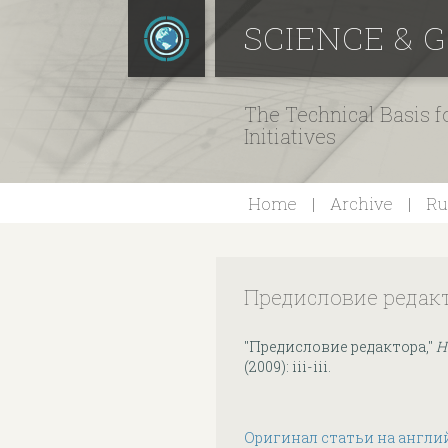
SCIENCE & 
The Technical Basis 
Initiatives
Home
Archive
Ru
Предисловие редак
"Предисловие редактора,"
Н
(2009): iii-iii.
Оригинал статьи на англи