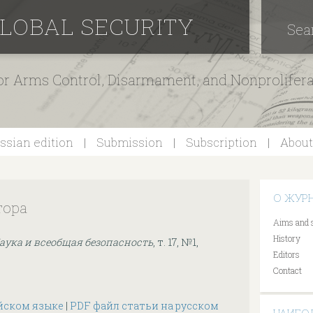
GLOBAL SECURITY
Sea
for Arms Control, Disarmament, and Nonprolifer
ssian edition
Submission
Subscription
About
О ЖУР
тора
Aims and 
History
аука и всеобщая безопасность
, т. 17, №1,
Editors
Contact
йском языке
|
PDF файл статьи на русском