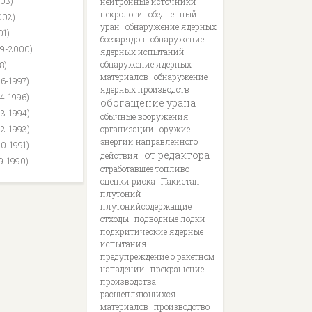
003)
нейтронные источники
некрологи
обедненный
002)
уран
обнаружение ядерных
01)
боезарядов
обнаружение
99-2000)
ядерных испытаний
обнаружение ядерных
8)
материалов
обнаружение
96-1997)
ядерных производств
94-1996)
обогащение урана
93-1994)
обычные вооружения
92-1993)
организации
оружие
энергии направленного
90-1991)
от редактора
действия
89-1990)
отработавшее топливо
оценки риска
Пакистан
плутоний
плутонийсодержащие
отходы
подводные лодки
подкритические ядерные
испытания
предупреждение о ракетном
нападении
прекращение
производства
расщепляющихся
материалов
производство