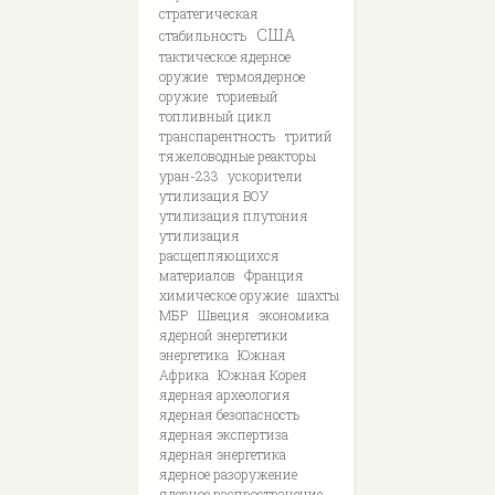
стратегическая
США
стабильность
тактическое ядерное
оружие
термоядерное
оружие
ториевый
топливный цикл
транспарентность
тритий
тяжеловодные реакторы
уран-233
ускорители
утилизация ВОУ
утилизация плутония
утилизация
расщепляющихся
материалов
Франция
химическое оружие
шахты
МБР
Швеция
экономика
ядерной энергетики
энергетика
Южная
Африка
Южная Корея
ядерная археология
ядерная безопасность
ядерная экспертиза
ядерная энергетика
ядерное разоружение
ядерное распространение