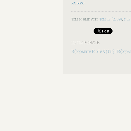
языке
Том и выпуск
:
Том 17 (2009)
,
т. 1
ЦИТИРОВАТЬ
В формате BibTeX (.bib)
|
В форма