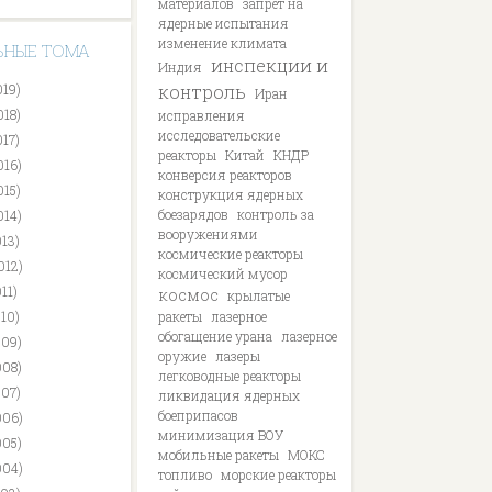
материалов
запрет на
ядерные испытания
изменение климата
ЬНЫЕ ТОМА
инспекции и
Индия
019)
контроль
Иран
018)
исправления
исследовательские
017)
реакторы
Китай
КНДР
016)
конверсия реакторов
015)
конструкция ядерных
боезарядов
контроль за
014)
вооружениями
013)
космические реакторы
012)
космический мусор
11)
космос
крылатые
010)
ракеты
лазерное
обогащение урана
лазерное
009)
оружие
лазеры
008)
легководные реакторы
007)
ликвидация ядерных
боеприпасов
006)
минимизация ВОУ
005)
мобильные ракеты
МОКС
004)
топливо
морские реакторы