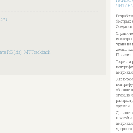
НАИБО
ЧИТАЕ
Разработк
7 № 1
быстрых 
Соединен
Ограниче
исследов
урана на
делящихс
те RIS (.ris)
|
MT Trackback
Пакистан
Теория и 
центрифуг
американ
Характер
центрифу
обогащен
отношени
распрост
оружия
Делящиес
Южной Аз
американ
ядерного