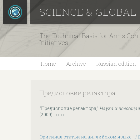
SCIENCE & GLOBAL
The Technical Basis for Arms Cont
Initiatives
Home
Archive
Russian edition
Предисловие редактора
"Предисловие редактора,"
Наука и всеобщая
(2009): iii-iii.
Оригинал статьи на английском языке
|
PD