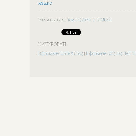
языке
Том и выпуск
:
Том 17 (2009)
,
т. 17 № 2-3
ЦИТИРОВАТЬ
В формате BibTeX (.bib)
|
В формате RIS (.ris)
|
MT T