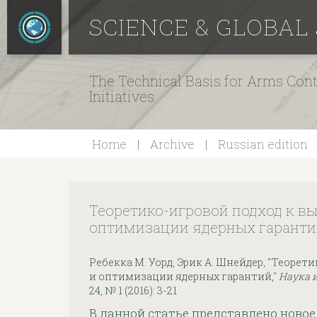
SCIENCE & GLOBAL
The Technical Basis for Arms Cont
Initiatives
Home
Archive
Russian edition
Теоретико-игровой подход к в
оптимизации ядерных гарант
Ребекка М. Уорд, Эрик А. Шнейдер, "Теорет
и оптимизации ядерных гарантий,"
Наука 
24, № 1 (2016): 3-21
В данной статье представлено ново