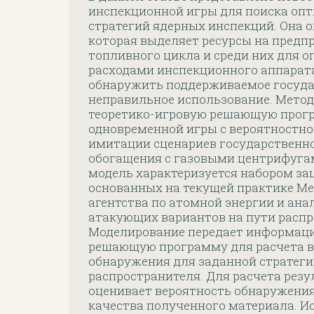
инспекционной игры для поиска оп
стратегий ядерных инспекций. Она 
которая выделяет ресурсы на предп
топливного цикла и среди них для 
расходами инспекционного аппарат
обнаружить поддерживаемое госуда
неправильное использование. Метод
теоретико-игровую решающую прог
одновременной игры с вероятностн
имитации сценариев государственно
обогащения с газовыми центрифуга
модель характеризуется набором за
основанных на текущей практике М
агентства по атомной энергии и ан
атакующих вариантов на пути распр
Моделирование передает информаци
решающую программу для расчета в
обнаружения для заданной стратеги
распространителя. Для расчета рез
оценивает вероятность обнаружения
качества полученного материала. И