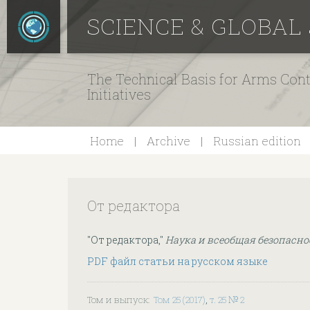
SCIENCE & GLOBAL
The Technical Basis for Arms Cont
Initiatives
Home
Archive
Russian edition
От редактора
"От редактора,"
Наука и всеобщая безопасно
PDF файл статьи на русском языке
Том и выпуск
:
Том 25 (2017)
,
т. 25 № 2