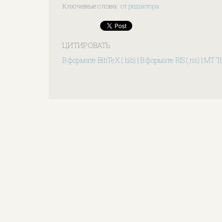
Ключевые слова
:
от редактора
ЦИТИРОВАТЬ
В формате BibTeX (.bib)
|
В формате RIS (.ris)
|
MT T