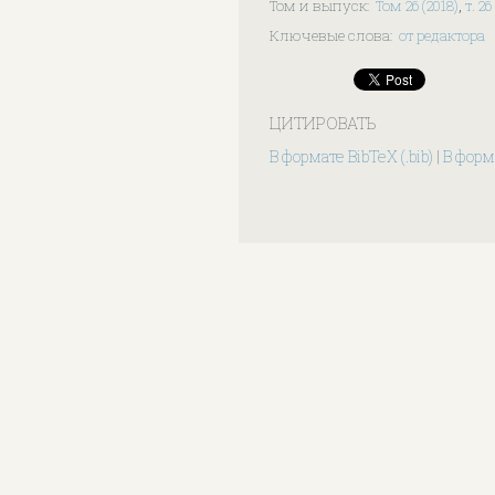
Том и выпуск
:
Том 26 (2018)
,
т. 2
Ключевые слова
:
от редактора
ЦИТИРОВАТЬ
В формате BibTeX (.bib)
|
В форма