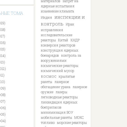
материалов
запрет на
ядерные испытания
изменение климата
ЬНЫЕ ТОМА
инспекции и
Индия
019)
контроль
Иран
018)
исправления
исследовательские
017)
реакторы
Китай
КНДР
016)
конверсия реакторов
015)
конструкция ядерных
боезарядов
контроль за
014)
вооружениями
013)
космические реакторы
012)
космический мусор
11)
космос
крылатые
010)
ракеты
лазерное
обогащение урана
лазерное
009)
оружие
лазеры
008)
легководные реакторы
007)
ликвидация ядерных
боеприпасов
006)
минимизация ВОУ
005)
мобильные ракеты
МОКС
004)
топливо
морские реакторы