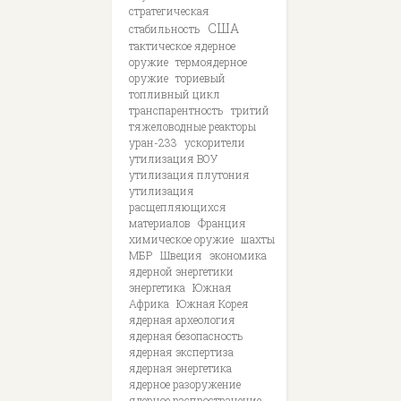
стратегическая
США
стабильность
тактическое ядерное
оружие
термоядерное
оружие
ториевый
топливный цикл
транспарентность
тритий
тяжеловодные реакторы
уран-233
ускорители
утилизация ВОУ
утилизация плутония
утилизация
расщепляющихся
материалов
Франция
химическое оружие
шахты
МБР
Швеция
экономика
ядерной энергетики
энергетика
Южная
Африка
Южная Корея
ядерная археология
ядерная безопасность
ядерная экспертиза
ядерная энергетика
ядерное разоружение
ядерное распространение