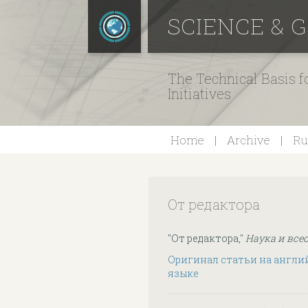
SCIENCE & 
The Technical Basis 
Initiatives
Home
Archive
Ru
От редактора
"От редактора,"
Наука и все
Оригинал статьи на англи
языке