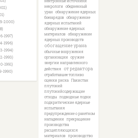
003)
нейтронные источники
некрологи
обедненный
002)
уран
обнаружение ядерных
01)
боезарядов
обнаружение
99-2000)
ядерных испытаний
обнаружение ядерных
8)
материалов
обнаружение
96-1997)
ядерных производств
94-1996)
обогащение урана
93-1994)
обычные вооружения
92-1993)
организации
оружие
энергии направленного
90-1991)
от редактора
действия
89-1990)
отработавшее топливо
оценки риска
Пакистан
плутоний
плутонийсодержащие
отходы
подводные лодки
подкритические ядерные
испытания
предупреждение о ракетном
нападении
прекращение
производства
расщепляющихся
материалов
производство