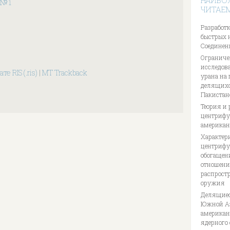
НАИБО
6 № 1
ЧИТАЕ
Разработк
быстрых 
Соединен
Ограниче
исследов
те RIS (.ris)
|
MT Trackback
урана на
делящихс
Пакистан
Теория и 
центрифуг
американ
Характер
центрифу
обогащен
отношени
распрост
оружия
Делящиес
Южной Аз
американ
ядерного