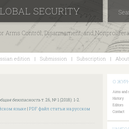
GLOBAL SECURITY
Sea
for Arms Control, Disarmament, and Nonprolifer
ssian edition
Submission
Subscription
About
О ЖУР
Aims and 
History
общая безопасность
т. 26, № 1 (2018): 1-2.
Editors
йском языке
|
PDF файл статьи на русском
Contact