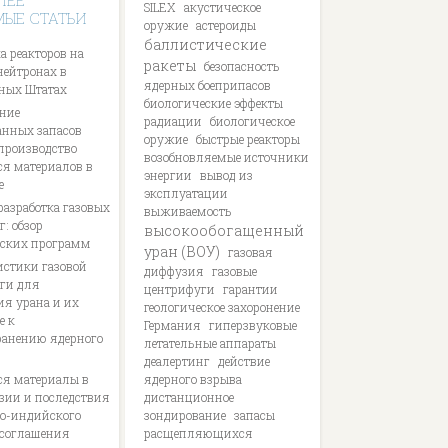
ЛЕЕ
SILEX
акустическое
МЫЕ СТАТЬИ
оружие
астероиды
баллистические
а реакторов на
ракеты
безопасность
нейтронах в
ядерных боеприпасов
ных Штатах
биологические эффекты
ние
радиации
биологическое
анных запасов
оружие
быстрые реакторы
 производство
возобновляемые источники
я материалов в
энергии
вывод из
е
эксплуатации
разработка газовых
выживаемость
: обзор
высокообогащенный
ских программ
уран (ВОУ)
газовая
истики газовой
диффузия
газовые
ги для
центрифуги
гарантии
ия урана и их
геологическое захоронение
е к
Германия
гиперзвуковые
ранению ядерного
летательные аппараты
деалертинг
действие
я материалы в
ядерного взрыва
ии и последствия
дистанционное
о-индийского
зондирование
запасы
 соглашения
расщепляющихся