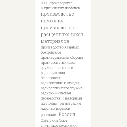
ВОУ
производство
медицинских изотопов
производство
плутония
производство
расщепляющихся
материалов
производство ядерных
боеприпасов
противоракетная оборона
противоспутниковое
оружие
психология
радиационная
безопасность
радиоактивные отходы
радиологическое оружие
радиохимическая
переработка
реакторный
плутоний
регистрация
ядерных взрывов
Россия
рецензии
Советский Союз
спутниковые снимки