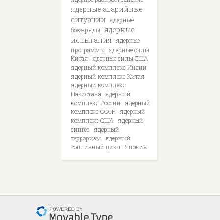
ядерные аварийные
ситуации
ядерные
ядерные
боезаряды
испытания
ядерные
программы
ядерные силы
Китая
ядерные силы США
ядерный комплекс Индии
ядерный комплекс Китая
ядерный комплекс
Пакистана
ядерный
комплекс России
ядерный
комплекс СССР
ядерный
комплекс США
ядерный
синтез
ядерный
терроризм
ядерный
топливный цикл
Япония