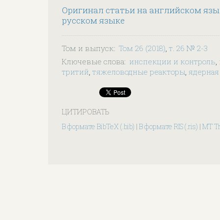
Оригинал статьи на английском язы
русском языке
Том и выпуск
:
Том 26 (2018)
,
т. 26 № 2-3
Ключевые слова
:
инспекции и контроль
,
тритий
,
тяжеловодные реакторы
,
ядерная
ЦИТИРОВАТЬ
В формате BibTeX (.bib)
|
В формате RIS (.ris)
|
MT T