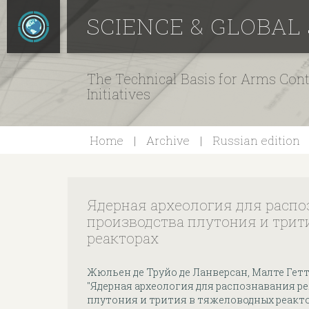
SCIENCE & GLOBAL
The Technical Basis for Arms Cont
Initiatives
Home
Archive
Russian edition
Ядерная археология для расп
производства плутония и три
реакторах
Жюльен де Труйо де Ланверсан, Малте Гетт
"Ядерная археология для распознавания 
плутония и трития в тяжеловодных реакто