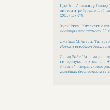
Цзе Янь, Александр Глэзер
систем атрибутов и шабло
(2015): 157-170.
Хуэй Чжан, "Китайский ко
всеобщая безопасность
23, n
Джеймс М. Актон, "Гиперз
Наука и всеобщая безопасн
Дэвид Райт, "Анализ разго
гиперзвукового планера H
Актона "Гиперзвуковое ра
всеобщая безопасность
23, n