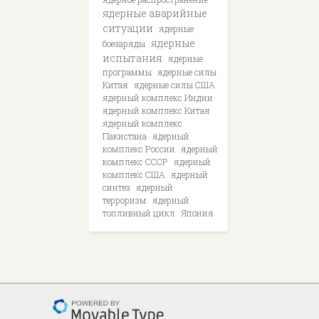
ядерные аварийные
ситуации
ядерные
ядерные
боезаряды
испытания
ядерные
программы
ядерные силы
Китая
ядерные силы США
ядерный комплекс Индии
ядерный комплекс Китая
ядерный комплекс
Пакистана
ядерный
комплекс России
ядерный
комплекс СССР
ядерный
комплекс США
ядерный
синтез
ядерный
терроризм
ядерный
топливный цикл
Япония