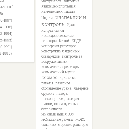
01)
материалов
запрет на
ядерные испытания
99-2000)
изменение климата
8)
инспекции и
Индия
96-1997)
контроль
Иран
94-1996)
исправления
93-1994)
исследовательские
92-1993)
реакторы
Китай
КНДР
конверсия реакторов
90-1991)
конструкция ядерных
89-1990)
боезарядов
контроль за
вооружениями
космические реакторы
космический мусор
космос
крылатые
ракеты
лазерное
обогащение урана
лазерное
оружие
лазеры
легководные реакторы
ликвидация ядерных
боеприпасов
минимизация ВОУ
мобильные ракеты
МОКС
топливо
морские реакторы