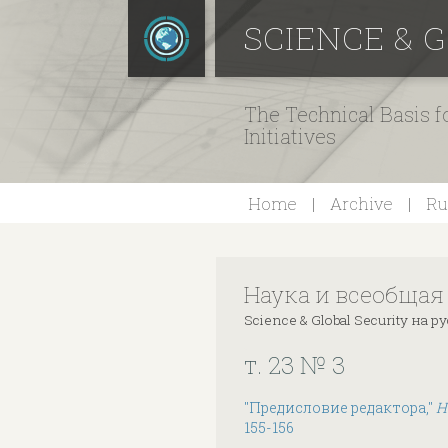
SCIENCE & 
The Technical Basis 
Initiatives
Home
Archive
Ru
Наука и всеобщая
Science & Global Security на 
т. 23 № 3
"Предисловие редактора,"
Н
155-156