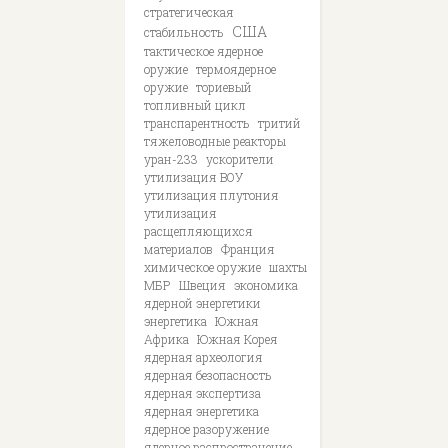
стратегическая
США
стабильность
тактическое ядерное
оружие
термоядерное
оружие
ториевый
топливный цикл
транспарентность
тритий
тяжеловодные реакторы
уран-233
ускорители
утилизация ВОУ
утилизация плутония
утилизация
расщепляющихся
материалов
Франция
химическое оружие
шахты
МБР
Швеция
экономика
ядерной энергетики
энергетика
Южная
Африка
Южная Корея
ядерная археология
ядерная безопасность
ядерная экспертиза
ядерная энергетика
ядерное разоружение
ядерное распространение