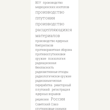
ВОУ
производство
медицинских изотопов
производство
плутония
производство
расщепляющихся
материалов
производство ядерных
боеприпасов
противоракетная оборона
противоспутниковое
оружие
психология
радиационная
безопасность
радиоактивные отходы
радиологическое оружие
радиохимическая
переработка
реакторный
плутоний
регистрация
ядерных взрывов
Россия
рецензии
Советский Союз
спутниковые снимки