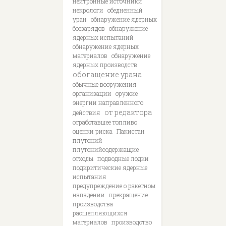
нейтронные источники
некрологи
обедненный
уран
обнаружение ядерных
боезарядов
обнаружение
ядерных испытаний
обнаружение ядерных
материалов
обнаружение
ядерных производств
обогащение урана
обычные вооружения
организации
оружие
энергии направленного
от редактора
действия
отработавшее топливо
оценки риска
Пакистан
плутоний
плутонийсодержащие
отходы
подводные лодки
подкритические ядерные
испытания
предупреждение о ракетном
нападении
прекращение
производства
расщепляющихся
материалов
производство