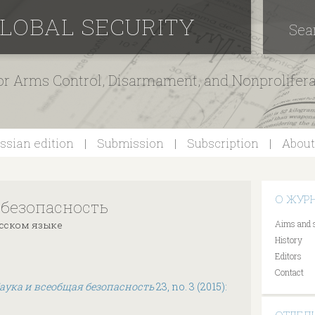
GLOBAL SECURITY
Sea
for Arms Control, Disarmament, and Nonprolifer
ssian edition
Submission
Subscription
About
О ЖУР
 безопасность
Aims and 
русском языке
History
Editors
Contact
аука и всеобщая безопасность
23, no. 3 (2015):