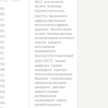
ЬНЫЕ ТОМА
SILEX
акустическое
оружие
астероиды
019)
баллистические
018)
ракеты
безопасность
017)
ядерных боеприпасов
биологические эффекты
016)
радиации
биологическое
015)
оружие
быстрые реакторы
014)
возобновляемые источники
013)
энергии
вывод из
эксплуатации
012)
выживаемость
11)
высокообогащенный
010)
уран (ВОУ)
газовая
009)
диффузия
газовые
008)
центрифуги
гарантии
геологическое захоронение
007)
Германия
гиперзвуковые
006)
летательные аппараты
005)
деалертинг
действие
ядерного взрыва
004)
дистанционное
003)
зондирование
запасы
002)
расщепляющихся