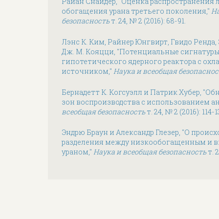
Райан Снайдер, "Оценка распространения 
обогащения урана третьего поколения,"
Н
безопасность
т. 24, № 2 (2016): 68-91.
Лэнс К. Ким, Райнер Юнгвирт, Гвидо Ренда
Дж. М. Кояцци, "Потенциальные сигнатуры
гипотетического ядерного реактора с ох
источником,"
Наука и всеобщая безопаснос
Бернадетт К. Когсуэлл и Патрик Хубер, 
зон воспроизводства с использованием а
всеобщая безопасность
т. 24, № 2 (2016): 114-1
Эндрю Браун и Александр Глезер, "О прои
разделения между низкообогащенным и 
ураном,"
Наука и всеобщая безопасность
т. 2