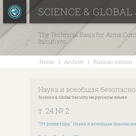
SCIENCE & GLOBAL
The Technical Basis for Arms Cont
Initiatives
Home
Archive
Russian edition
Наука и всеобщая безопасно
Science & Global Security на русском языке
т. 24 № 2
"От редактора,"
Наука и всеобщая безопасно